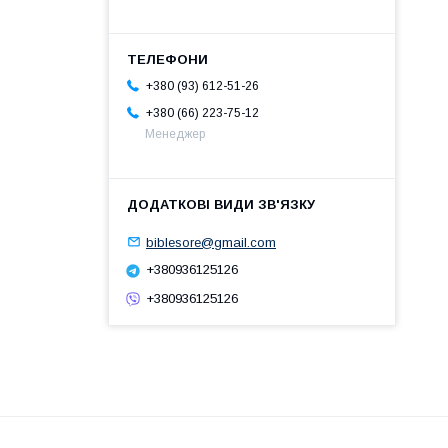
+380 (93) 612-51-26
+380 (66) 223-75-12
Менеджер
biblesore@gmail.com
+380936125126
+380936125126