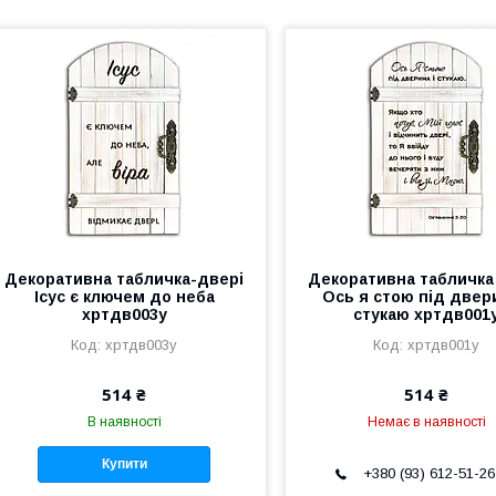
Декоративна табличка-двері
Декоративна табличка
Ісус є ключем до неба
Ось я стою під двер
хртдв003у
стукаю хртдв001
хртдв003у
хртдв001у
514 ₴
514 ₴
В наявності
Немає в наявності
Купити
+380 (93) 612-51-26