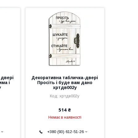
 двері
Декоративна табличка-двері
има і
Просіть і буде вам дано
у
хртдв002у
хртдв002у
514 ₴
Немає в наявності
+380 (93) 612-51-26