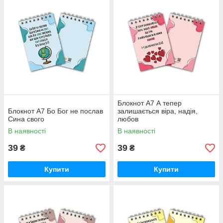
Блокнот А7 А тепер
Блокнот А7 Бо Бог не послав
залишається віра, надія,
Сина свого
любов
В наявності
В наявності
39
39
₴
₴
Купити
Купити