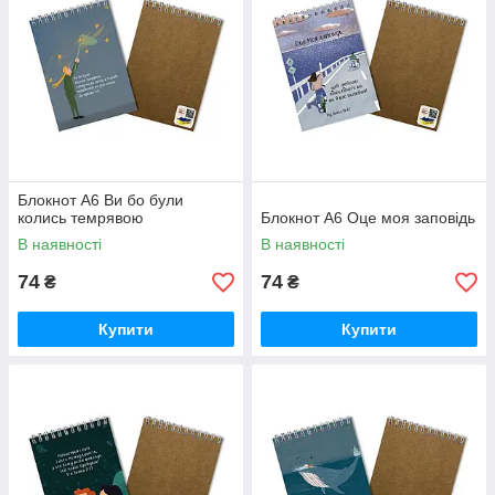
Блокнот А6 Ви бо були
колись темрявою
Блокнот А6 Оце моя заповідь
В наявності
В наявності
74
74
₴
₴
Купити
Купити