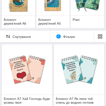
Блокнот
Блокнот
Різні
дерев'яний А6
дерев'яний А5
Сортування
0
Фільтри
Блокнот А7 Хай Господь буде
Блокнот А7 Як лине той
розкіш твоя
олень до водних потоків