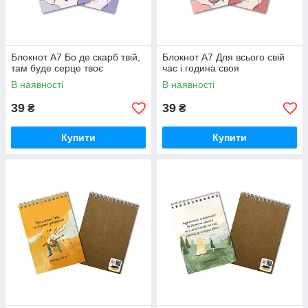
Блокнот А7 Бо де скарб твій,
Блокнот А7 Для всього свій
там буде серце твоє
час і година своя
В наявності
В наявності
39
39
₴
₴
Купити
Купити