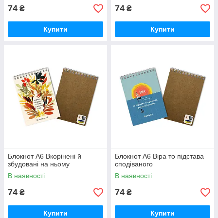
74
74
₴
₴
Купити
Купити
Блокнот А6 Вкорінені й
Блокнот А6 Віра то підстава
збудовані на ньому
сподіваного
В наявності
В наявності
74
74
₴
₴
Купити
Купити