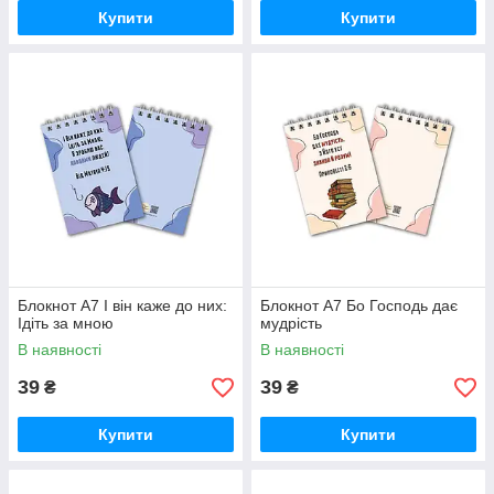
Купити
Купити
Блокнот А7 І він каже до них:
Блокнот А7 Бо Господь дає
Ідіть за мною
мудрість
В наявності
В наявності
39
39
₴
₴
Купити
Купити