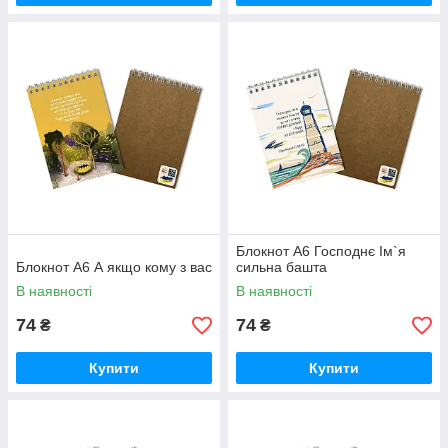
Блокнот А6 Господнє Ім`я
Блокнот А6 А якщо кому з вас
сильна башта
В наявності
В наявності
74
74
₴
₴
Купити
Купити