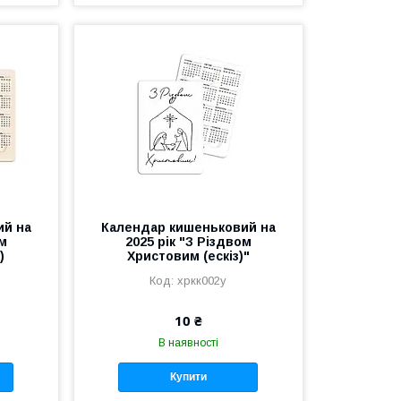
ий на
Календар кишеньковий на
ом
2025 рік "З Різдвом
)
Христовим (ескіз)"
хркк002у
10 ₴
В наявності
Купити