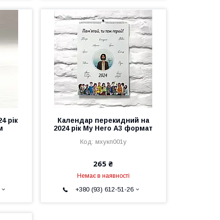
4 рік
Календар перекидний на
м
2024 рік My Hero А3 формат
мхукп001у
265 ₴
Немає в наявності
+380 (93) 612-51-26