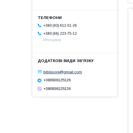
+380 (93) 612-51-26
+380 (66) 223-75-12
Менеджер
biblesore@gmail.com
+380936125126
+380936125126