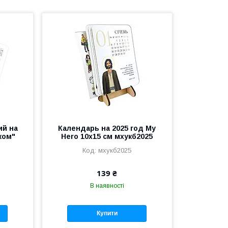
ий на
Календарь на 2025 год My
ком"
Hero 10х15 см мхукб2025
)
мхукб2025
139 ₴
В наявності
Купити