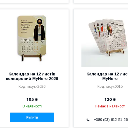
Календар на 12 листів
Календар на 12 лис
кольоровий MyHero 2026
MyHero
мхукк2026
мхук001б
195 ₴
120 ₴
В наявності
Немає в наявності
Купити
+380 (93) 612-51-26