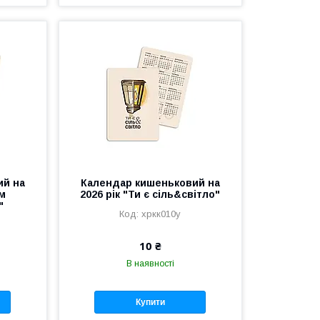
ий на
Календар кишеньковий на
ом
2026 рік "Ти є сіль&світло"
"
хркк010у
10 ₴
В наявності
Купити