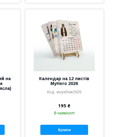
ий на
Календар на 12 листів
ом
MyHero 2026
ясла)
мхукбеж2026
195 ₴
В наявності
Купити