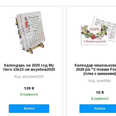
Календарь на 2025 год My
Календар кишеньков
Hero 10х15 см мхукбеж2025
2026 рік "З Новим Ро
(гілка з шишками
мхукбеж2025
хркк006у
139 ₴
10 ₴
В наявності
В наявності
Купити
Купити