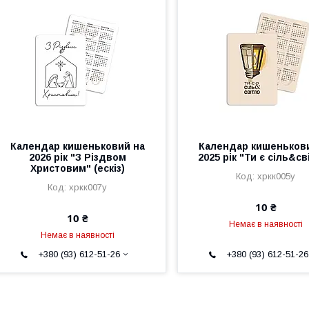
Календар кишеньковий на
Календар кишеньков
2026 рік "З Різдвом
2025 рік "Ти є сіль&св
Христовим" (ескіз)
хркк005у
хркк007у
10 ₴
10 ₴
Немає в наявності
Немає в наявності
+380 (93) 612-51-26
+380 (93) 612-51-26