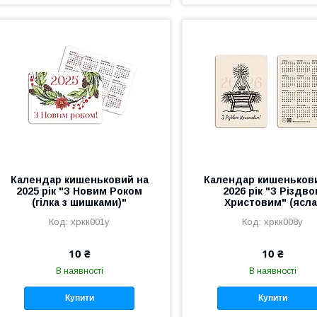
Календар кишеньковий на
Календар кишеньков
2025 рік "З Новим Роком
2026 рік "З Різдв
(гілка з шишками)"
Христовим" (ясла
хркк001у
хркк008у
10 ₴
10 ₴
В наявності
В наявності
Купити
Купити