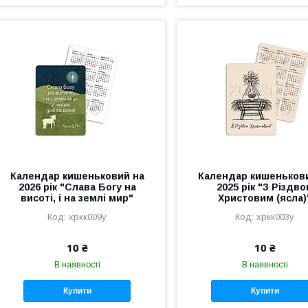
Календар кишеньковий на
Календар кишеньков
2026 рік "Слава Богу на
2025 рік "З Різдв
висоті, і на землі мир"
Христовим (ясла)
хркк009у
хркк003у
10 ₴
10 ₴
В наявності
В наявності
Купити
Купити