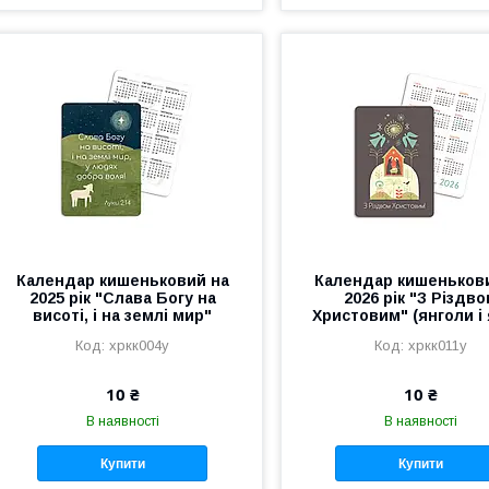
Календар кишеньковий на
Календар кишеньков
2025 рік "Слава Богу на
2026 рік "З Різдв
висоті, і на землі мир"
Христовим" (янголи і 
хркк004у
хркк011у
10 ₴
10 ₴
В наявності
В наявності
Купити
Купити