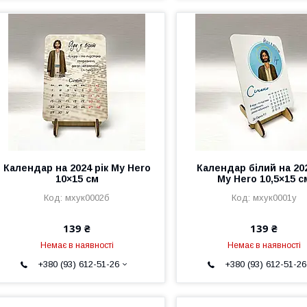
Календар на 2024 рік My Hero
Календар білий на 202
10×15 см
My Hero 10,5×15 с
мхук0002б
мхук0001у
139 ₴
139 ₴
Немає в наявності
Немає в наявності
+380 (93) 612-51-26
+380 (93) 612-51-26