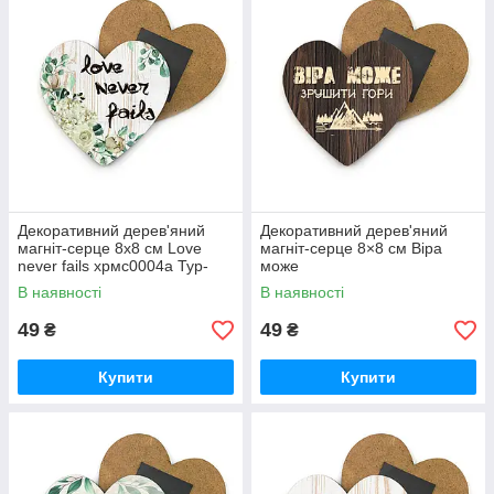
Декоративний дерев'яний
Декоративний дерев'яний
магніт-серце 8х8 см Love
магніт-серце 8×8 см Віра
never fails хрмс0004а Тур-
може
Колекшн
В наявності
В наявності
49
49
₴
₴
Купити
Купити