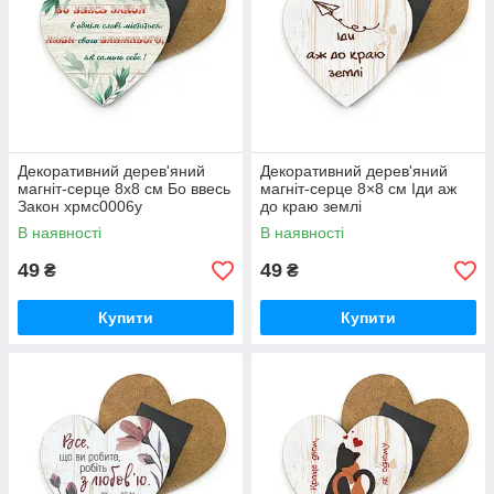
Декоративний дерев'яний
Декоративний дерев'яний
магніт-серце 8х8 см Бо ввесь
магніт-серце 8×8 см Іди аж
Закон хрмс0006у
до краю землі
В наявності
В наявності
49
49
₴
₴
Купити
Купити