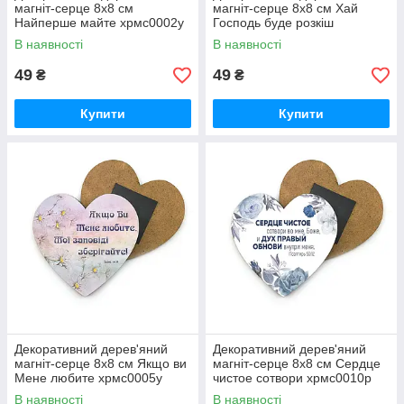
магніт-серце 8х8 см
магніт-серце 8х8 см Хай
Найперше майте хрмс0002у
Господь буде розкіш
хрмс0001у
В наявності
В наявності
49
49
₴
₴
Купити
Купити
Декоративний дерев'яний
Декоративний дерев'яний
магніт-серце 8х8 см Якщо ви
магніт-серце 8х8 см Сердце
Мене любите хрмс0005у
чистое сотвори хрмс0010р
В наявності
В наявності