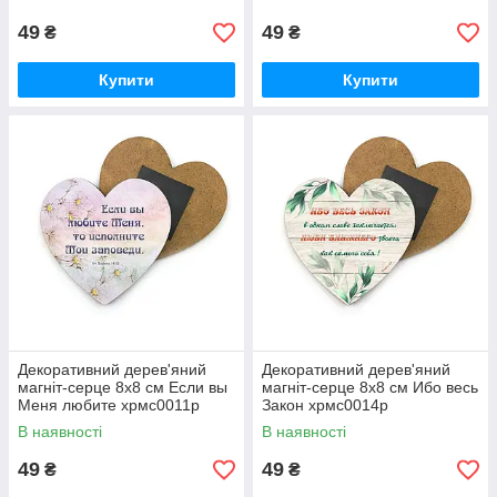
49
49
₴
₴
Купити
Купити
Декоративний дерев'яний
Декоративний дерев'яний
магніт-серце 8х8 см Если вы
магніт-серце 8х8 см Ибо весь
Меня любите хрмс0011р
Закон хрмс0014р
В наявності
В наявності
49
49
₴
₴