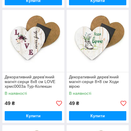
Купити
Купити
Декоративний дерев'яний
Декоративний дерев'яний
магніт-серце 8х8 см LOVE
магніт-серце 8×8 см Ходи
хрмс0003а Тур-Колекшн
вірою
В наявності
В наявності
49
49
₴
₴
Купити
Купити