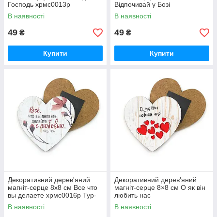
Господь хрмс0013р
Відпочивай у Бозі
В наявності
В наявності
49
49
₴
₴
Купити
Купити
Декоративний дерев'яний
Декоративний дерев'яний
магніт-серце 8х8 см Все что
магніт-серце 8×8 см О як він
вы делаете хрмс0016р Тур-
любить нас
Колекшн
В наявності
В наявності