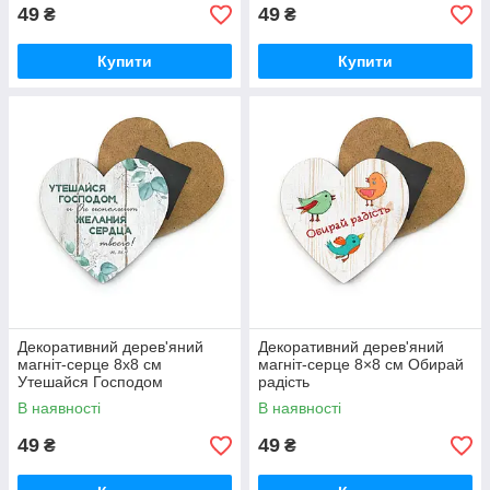
49
49
₴
₴
Купити
Купити
Декоративний дерев'яний
Декоративний дерев'яний
магніт-серце 8х8 см
магніт-серце 8×8 см Обирай
Утешайся Господом
радість
хрмс0012р
В наявності
В наявності
49
49
₴
₴