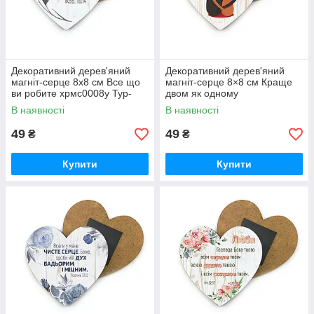
Декоративний дерев'яний
Декоративний дерев'яний
магніт-серце 8х8 см Все що
магніт-серце 8×8 см Краще
ви робите хрмс0008у Тур-
двом як одному
Колекшн
В наявності
В наявності
49
49
₴
₴
Купити
Купити