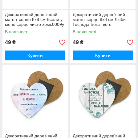
Декоративний дерев'яний
Декоративний дерев'яний
магніт-серце 8х8 см Всели у
магніт-серце 8х8 см Люби
мене серце чисте хрмс0009у
Господа Бога твого
хрмс0007у
В наявності
В наявності
49
49
₴
₴
Купити
Купити
Декоративний дерев'яний
Декоративний дерев'яний