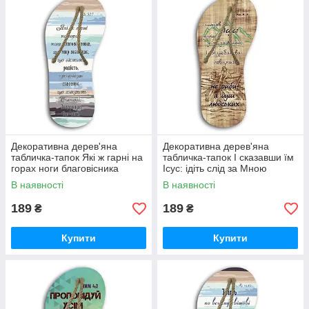
Декоративна дерев'яна
Декоративна дерев'яна
табличка-тапок Які ж гарні на
табличка-тапок І сказавши їм
горах ноги благовісника
Ісус: ідіть слід за Мною
В наявності
В наявності
189
189
₴
₴
Купити
Купити