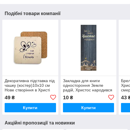
Подібні товари компанії
Декоративна підставка під
Закладка для книги
Брел
чашку (костер)10х10 см
одностороння Земле
Хрис
Нове створіння в Христі
радій, Христос народився
смер
хр0015у
49
10
43
₴
₴
Купити
Купити
Акційні пропозиції та новинки