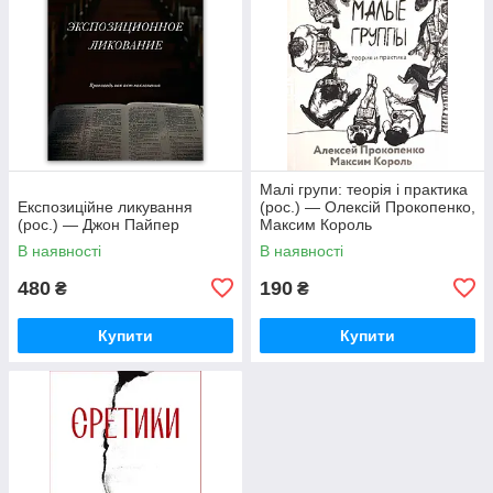
Малі групи: теорія і практика
Експозиційне ликування
(рос.) — Олексій Прокопенко,
(рос.) — Джон Пайпер
Максим Король
В наявності
В наявності
480
190
₴
₴
Купити
Купити