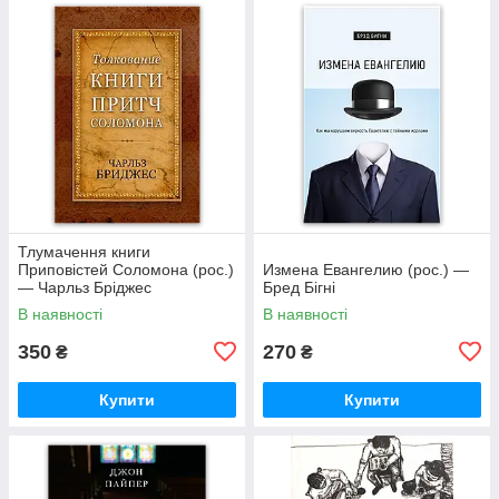
Тлумачення книги
Приповістей Соломона (рос.)
Измена Евангелию (рос.) —
— Чарльз Бріджес
Бред Бігні
В наявності
В наявності
350
270
₴
₴
Купити
Купити