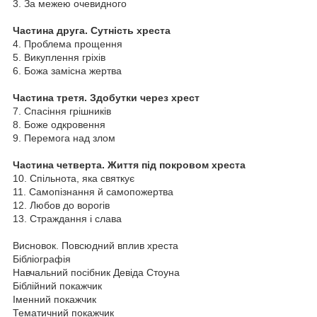
3. За межею очевидного
Частина друга. Сутність хреста
4. Проблема прощення
5. Викуплення гріхів
6. Божа замісна жертва
Частина третя. Здобутки через хрест
7. Спасіння грішників
8. Боже одкровення
9. Перемога над злом
Частина четверта. Життя під покровом хреста
10. Спільнота, яка святкує
11. Самопізнання й самопожертва
12. Любов до ворогів
13. Страждання і слава
Висновок. Повсюдний вплив хреста
Бібліографія
Навчальний посібник Девіда Стоуна
Біблійний покажчик
Іменний покажчик
Тематичний покажчик