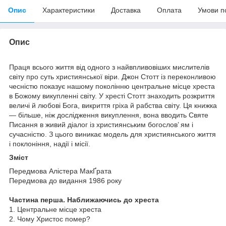
Опис
Характеристики
Доставка
Оплата
Умови п
Опис
Праця всього життя від одного з найвпливовіших мислителів
світу про суть християнської віри. Джон Стотт із переконливою
чесністю показує нашому поколінню центральне місце хреста
в Божому викупленні світу. У хресті Стотт знаходить розкриття
величі й любові Бога, викриття гріха й рабства світу. Ця книжка
— більше, ніж дослідження викуплення, вона вводить Святе
Писання в живий діалог із християнським богослов’ ям і
сучасністю. З цього виникає модель для християнського життя
і поклоніння, надії і місії.
Зміст
Передмова Алістера МакҐрата
Передмова до видання 1986 року
Частина перша. Наближаючись до хреста
1. Центральне місце хреста
2. Чому Христос помер?