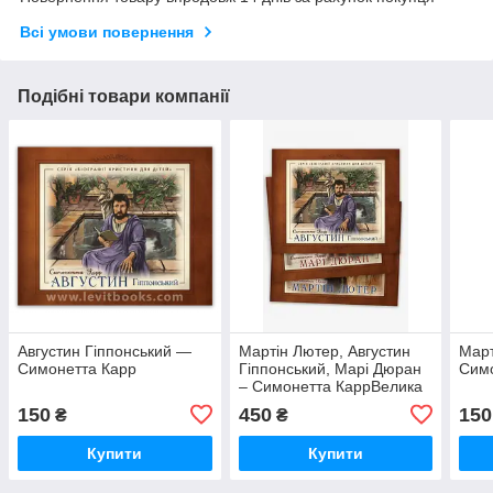
Всі умови повернення
Подібні товари компанії
Августин Гіппонський —
Мартін Лютер, Августин
Мар
Симонетта Карр
Гіппонський, Марі Дюран
Сим
– Симонетта КаррВелика
серія дитячих книг
150
450
150
₴
₴
«Біографії християн для
дітей» авторки Си
Купити
Купити