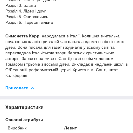
Розділ 3. Башта
Розділ 4. Лідер і друг
Розділ 5. Опираючись
Розділ 6. Нарешті вільна
Симонетта Карр
народилася в Італії. Колишня вчителька
початкових класів тривалий час навчала вдома своїх вісьмох
дітей. Вона писала для газет і журналів у всьому світі та
перекладала італійською твори багатьох християнських
авторів. Зараз вона живе в Сан-Дієго зі своїм чоловіком
Томасом і трьома з восьми дітей. Викладає в недільній школі в
Об’ єднаній реформатській церкві Христа в м. Санті, штат
Каліфорнія.
Приховати
Характеристики
Основні атрибути
Виробник
Левит