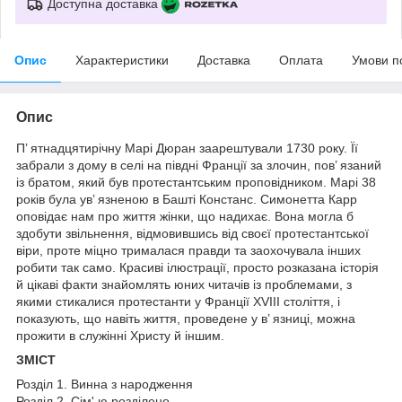
Доступна доставка
Опис
Характеристики
Доставка
Оплата
Умови п
Опис
П’ ятнадцятирічну Марі Дюран заарештували 1730 року. Її
забрали з дому в селі на півдні Франції за злочин, пов’ язаний
із братом, який був протестантським проповідником. Марі 38
років була ув’ язненою в Башті Констанс. Симонетта Карр
оповідає нам про життя жінки, що надихає. Вона могла б
здобути звільнення, відмовившись від своєї протестантської
віри, проте міцно трималася правди та заохочувала інших
робити так само. Красиві ілюстрації, просто розказана історія
й цікаві факти знайомлять юних читачів із проблемами, з
якими стикалися протестанти у Франції XVIII століття, і
показують, що навіть життя, проведене у в’ язниці, можна
прожити в служінні Христу й іншим.
ЗМІСТ
Розділ 1. Винна з народження
Розділ 2. Сім' ю розділено