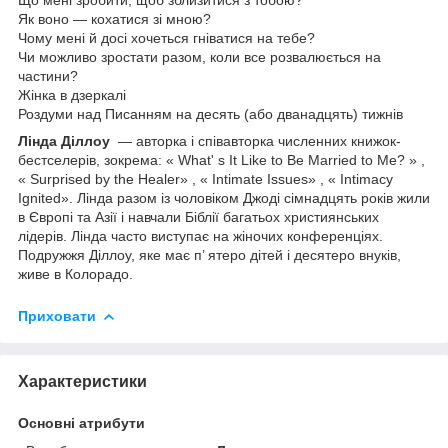
Як воно — кохатися зі мною?
Чому мені й досі хочеться гніватися на тебе?
Чи можливо зростати разом, коли все розвалюється на
частини?
Жінка в дзеркалі
Роздуми над Писанням на десять (або дванадцять) тижнів
Лінда Діллоу
— авторка і співавторка численних книжок-
бестселерів, зокрема: « What' s It Like to Be Married to Me? » ,
« Surprised by the Healer» , « Intimate Issues» , « Intimacy
Ignited». Лінда разом із чоловіком Джоді сімнадцять років жили
в Європі та Азії і навчали Біблії багатьох християнських
лідерів. Лінда часто виступає на жіночих конференціях.
Подружжя Діллоу, яке має п’ ятеро дітей і десятеро внуків,
живе в Колорадо.
Приховати
Характеристики
Основні атрибути