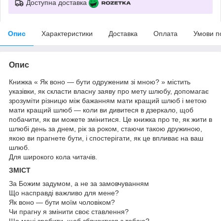
Доступна доставка
Опис
Характеристики
Доставка
Оплата
Умови п
Опис
Книжка « Як воно — бути одруженим зі мною? » містить
указівки, як скласти власну заяву про мету шлюбу, допомагає
зрозуміти різницю між бажанням мати кращий шлюб і метою
мати кращий шлюб — коли ви дивитеся в дзеркало, щоб
побачити, як ви можете змінитися. Це книжка про те, як жити в
шлюбі день за днем, рік за роком, стаючи такою дружиною,
якою ви прагнете бути, і спостерігати, як це впливає на ваш
шлюб.
Для широкого кола читачів.
ЗМІСТ
За Божим задумом, а не за замовчуванням
Що насправді важливо для мене?
Як воно — бути моїм чоловіком?
Чи прагну я змінити своє ставлення?
Що мені зробити, щоб зблизитися з тобою?