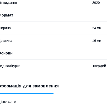
ік видання
2020
Формат
Ширина
24 мм
Довжина
16 мм
Основні
ид палітурки
Твердий
нформація для замовлення
іна:
420 ₴