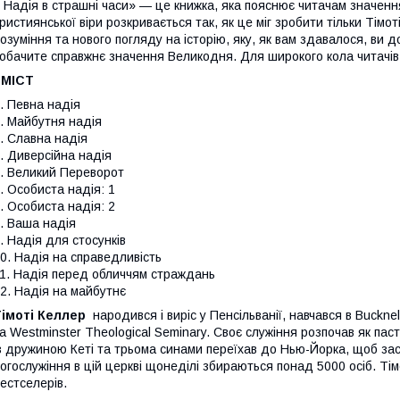
 Надія в страшні часи» — це книжка, яка пояснює читачам значенн
ристиянської віри розкривається так, як це міг зробити тільки Тімо
озуміння та нового погляду на історію, яку, як вам здавалося, ви д
обачите справжнє значення Великодня. Для широкого кола читачів
ЗМІСТ
. Певна надія
. Майбутня надія
. Славна надія
. Диверсійна надія
. Великий Переворот
. Особиста надія: 1
. Особиста надія: 2
. Ваша надія
. Надія для стосунків
0. Надія на справедливість
1. Надія перед обличчям страждань
2. Надія на майбутнє
Тімоті Келлер
народився і виріс у Пенсільванії, навчався в Bucknel
а Westminster Theological Seminary. Своє служіння розпочав як паст
з дружиною Кеті та трьома синами переїхав до Нью-Йорка, щоб за
огослужіння в цій церкві щонеділі збираються понад 5000 осіб. Тім
естселерів.