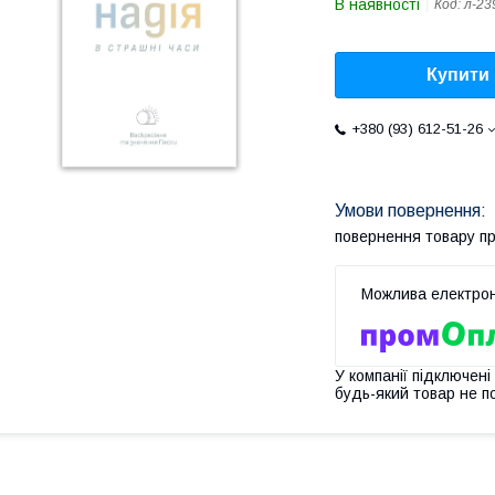
В наявності
Код:
л-23
Купити
+380 (93) 612-51-26
повернення товару п
У компанії підключені
будь-який товар не п