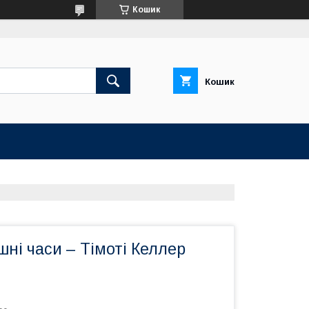
Кошик
Кошик
шні часи – Тімоті Келлер