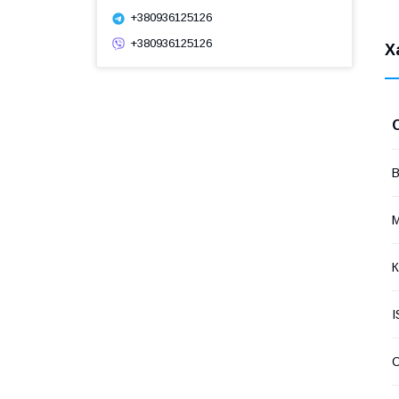
+380936125126
+380936125126
Х
В
М
К
I