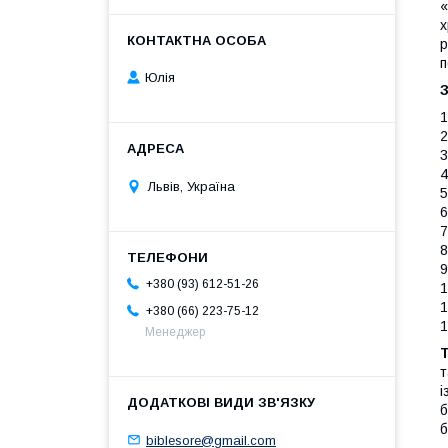
«
х
р
п
Юлія
1
2
3
4
Львів, Україна
5
6
7
8
9
+380 (93) 612-51-26
1
1
+380 (66) 223-75-12
1
Менеджер
т
і
б
б
biblesore@gmail.com