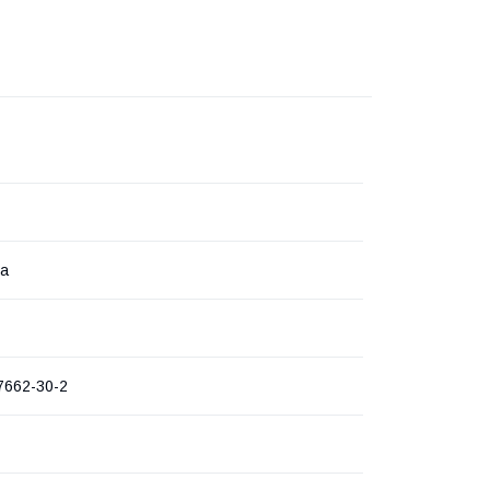
ка
7662-30-2