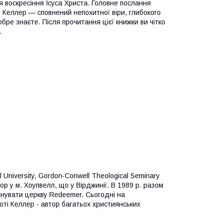
я воскресіння Ісуса Христа. Головне послання
ті Келлер — сповнений непохитної віри, глибокого
обре знаєте. Після прочитання цієї книжки ви чітко
.
l University, Gordon-Conwell Theological Seminary
ор у м. Хоупвелл, що у Вірджинії. В 1989 р. разом
снувати церкву Redeemer. Сьогодні на
оті Келлер - автор багатьох християнських