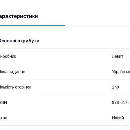
арактеристики
Основні атрибути
иробник
Левит
ова видання
Українсь
ількість сторінок
240
SBN
978-617-
Стан
Новий