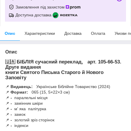
Замовлення під захистом
Доступна доставка
Опис
Характеристики
Доставка
Оплата
Умови п
Опис
🇺🇦
БІБЛІЯ сучасний переклад, арт. 105-66-53.
Друге видання
книги Святого Письма Старого й Нового
Заповіту
📌
Видавець:
Українське Біблійне Товариство (2024)
📌
Формат:
065 (15, 5×22×3 см)
📌
-
паралельні місця
📌
-
замінник шкіри
📌
-
м' яка палітурка
📌
-
замок
📌
-
золотий зріз сторінок
📌
-
індекси