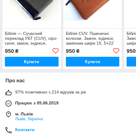
Біблія — Сучасний
Біблія CUV. Пшеничні
Бібл
переклад УБТ (CUV), сіро-
колоски. Замок, індекси,
Замо
синя, замок, індекси,
замінник шкіри 15, 5×22
шкір
срібний зріз, українською
см
950
950
950
₴
₴
Купити
Купити
Про нас
97% позитивних з 214 відгуків за рік
Працює з 05.06.2019
м. Львів
Львів, Україна
Контакти