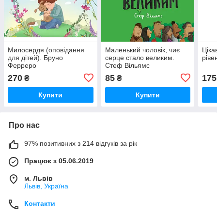
Милосердя (оповідання
Маленький чоловік, чиє
Ціка
для дітей). Бруно
серце стало великим.
ріве
Ферреро
Стеф Вільямс
270
85
175
₴
₴
Купити
Купити
Про нас
97% позитивних з 214 відгуків за рік
Працює з 05.06.2019
м. Львів
Львів, Україна
Контакти