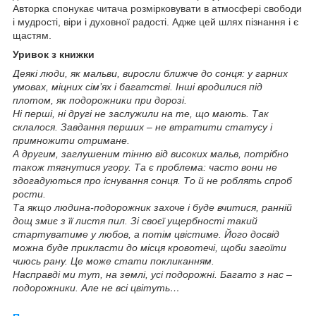
Авторка спонукає читача розмірковувати в атмосфері свободи
і мудрості, віри і духовної радості. Адже цей шлях пізнання і є
щастям.
Уривок з книжки
Деякі люди, як мальви, виросли ближче до сонця: у гарних
умовах, міцних сім’ях і багатстві. Інші вродилися під
плотом, як подорожники при дорозі.
Ні перші, ні другі не заслужили на те, що мають. Так
склалося. Завдання перших – не втратити статусу і
примножити отримане.
А другим, заглушеним тінню від високих мальв, потрібно
також тягнутися угору. Та є проблема: часто вони не
здогадуються про існування сонця. То й не роблять спроб
рости.
Та якщо людина-подорожник захоче і буде вчитися, ранній
дощ змиє з її листя пил. Зі своєї ущербності такий
стартуватиме у любов, а потім цвістиме. Його досвід
можна буде прикласти до місця кровотечі, щоби загоїти
чиюсь рану. Це може стати покликанням.
Насправді ми тут, на землі, усі подорожні. Багато з нас –
подорожники. Але не всі цвітуть…