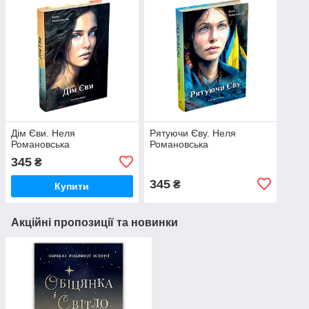
Дім Єви. Неля
Рятуючи Єву. Неля
Романовська
Романовська
345
₴
345
₴
Купити
Акційні пропозиції та новинки