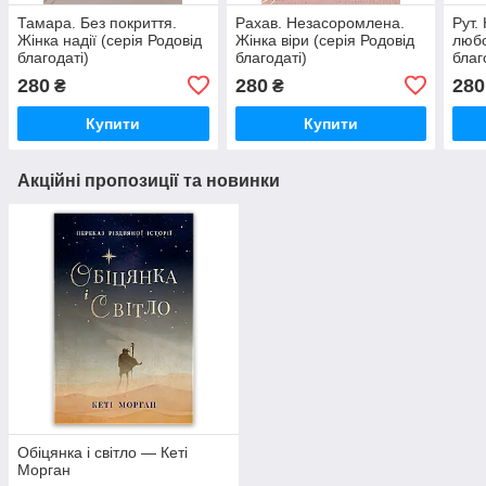
Тамара. Без покриття.
Рахав. Незасоромлена.
Рут.
Жінка надії (серія Родовід
Жінка віри (серія Родовід
любо
благодаті)
благодаті)
благ
280
280
280
₴
₴
Купити
Купити
Акційні пропозиції та новинки
Обіцянка і світло — Кеті
Морган