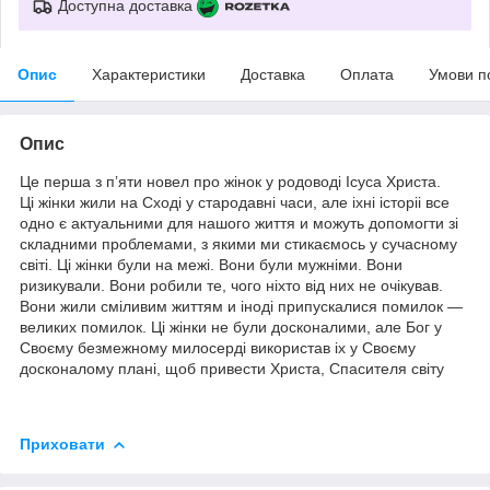
Доступна доставка
Опис
Характеристики
Доставка
Оплата
Умови п
Опис
Це перша з п’яти новел про жінок у родоводі Ісуса Христа.
Ці жінки жили на Сході у стародавні часи, але іхні історіі все
одно є актуальними для нашого життя и можуть допомогти зі
складними проблемами, з якими ми стикаємось у сучасному
світі. Ці жінки були на межі. Вони були мужніми. Вони
ризикували. Вони робили те, чого ніхто від них не очікував.
Вони жили сміливим життям и іноді припускалися помилок —
великих помилок. Ці жінки не були досконалими, але Бог у
Своєму безмежному милосерді використав іх у Своєму
досконалому плані, щоб привести Христа, Спасителя світу
Приховати