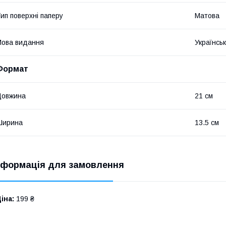
ип поверхні паперу
Матова
ова видання
Українсь
Формат
Довжина
21 см
Ширина
13.5 см
нформація для замовлення
іна:
199 ₴