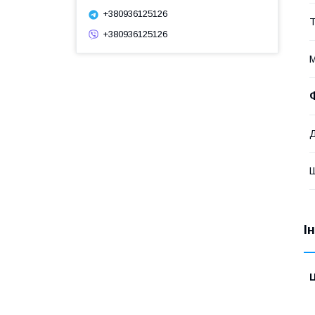
+380936125126
Т
+380936125126
М
І
Ц