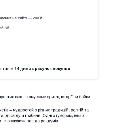
лення на сайті — 200 ₴
од:
А6
ротягом 14 днів
за рахунок покупця
остих слів. І тому саме притчі, історії чи байки
стів – мудростей з різних традицій, релігій та
ти, досвіду й глибини. Одні з гумором, інші з
о, спонукаючи нас до роздумів.