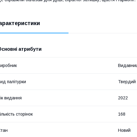
арактеристики
Основні атрибути
иробник
Видавниц
ид палітурки
Твердий
ік видання
2022
ількість сторінок
168
Стан
Новий