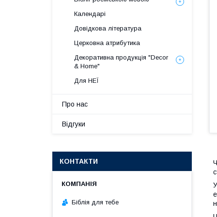
Календарі
Довідкова література
Церковна атрибутика
Декоративна продукція "Decor
& Home"
Для НЕЇ
Про нас
Відгуки
КОНТАКТИ
Ч
с
У
е
Біблія для тебе
н
Ц