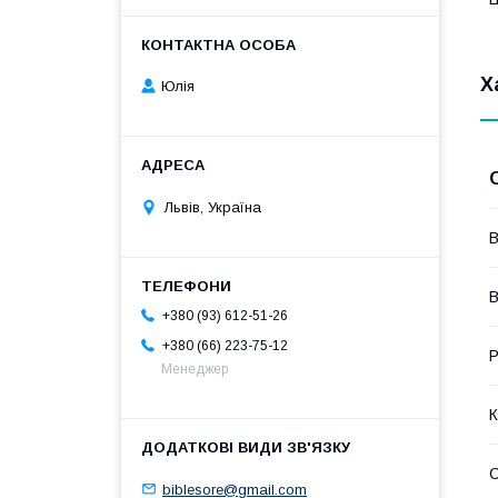
Х
Юлія
Львів, Україна
В
В
+380 (93) 612-51-26
+380 (66) 223-75-12
Р
Менеджер
К
biblesore@gmail.com