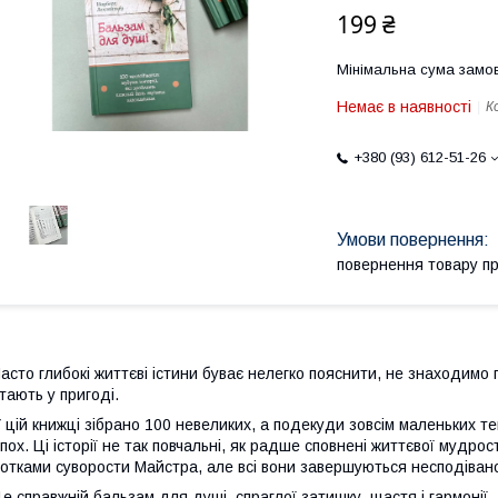
199 ₴
Мінімальна сума замов
Немає в наявності
К
+380 (93) 612-51-26
повернення товару п
асто глибокі життєві істини буває нелегко пояснити, не знаходимо пр
тають у пригоді.
 цій книжці зібрано 100 невеликих, а подекуди зовсім маленьких тек
пох. Ці історії не так повчальні, як радше сповнені життєвої мудрос
отками суворости Майстра, але всі вони завершуються несподіван
е справжній бальзам для душі, спраглої затишку, щастя і гармонії.