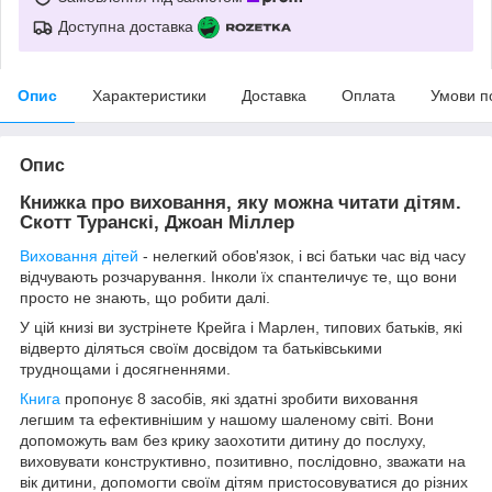
Доступна доставка
Опис
Характеристики
Доставка
Оплата
Умови п
Опис
Книжка про виховання, яку можна читати дітям.
Скотт Туранскі, Джоан Міллер
Виховання дітей
- нелегкий обов'язок, і всі батьки час від часу
відчувають розчарування. Інколи їх спантеличує те, що вони
просто не знають, що робити далі.
У цій книзі ви зустрінете Крейга і Марлен, типових батьків, які
відверто діляться своїм досвідом та батьківськими
труднощами і досягненнями.
Книга
пропонує 8 засобів, які здатні зробити виховання
легшим та ефективнішим у нашому шаленому світі. Вони
допоможуть вам без крику заохотити дитину до послуху,
виховувати конструктивно, позитивно, послідовно, зважати на
вік дитини, допомогти своїм дітям пристосовуватися до різних