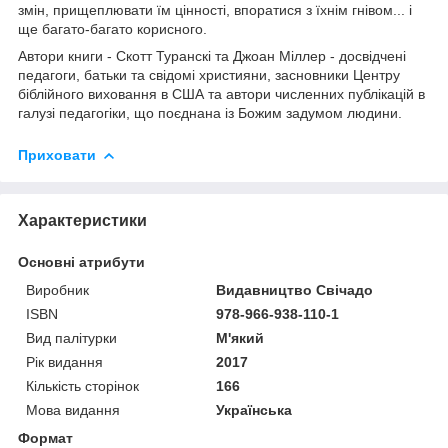
змін, прищеплювати їм цінності, впоратися з їхнім гнівом... і
ще багато-багато корисного.
Автори книги - Скотт Туранскі та Джоан Міллер - досвідчені
педагоги, батьки та свідомі християни, засновники Центру
біблійного виховання в США та автори численних публікацій в
галузі педагогіки, що поєднана із Божим задумом людини.
Приховати
Характеристики
Основні атрибути
Виробник
Видавництво Свічадо
ISBN
978-966-938-110-1
Вид палітурки
М'який
Рік видання
2017
Кількість сторінок
166
Мова видання
Українська
Формат