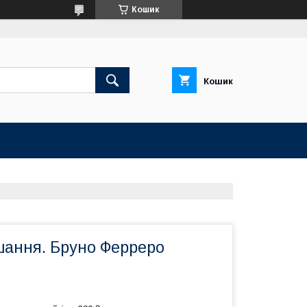
Кошик
Кошик
шання. Бруно Ферреро