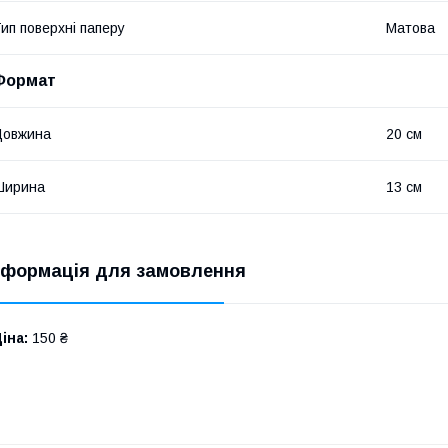
ип поверхні паперу
Матова
Формат
Довжина
20 см
Ширина
13 см
нформація для замовлення
іна:
150 ₴