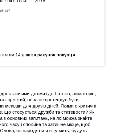
лення на сайті — 200 ₴
од:
М7
ротягом 14 днів
за рахунок покупця
дростаючими дітьми (до батьків, аніматорів,
оволі простий, вона не претендує бути
написавши для друзів дітей. Якими є критичні
се, що стосується дружби та статевости? Як
а з основних запитань, на які можна знайте
ного часу і спокійне та затишне місце, щоб
Слова, які народяться в ту мить, будуть