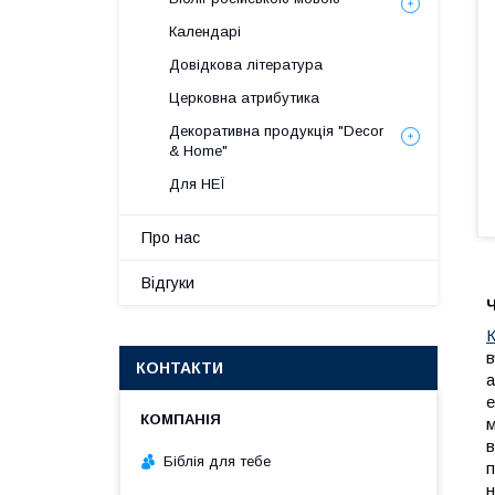
Календарі
Довідкова література
Церковна атрибутика
Декоративна продукція "Decor
& Home"
Для НЕЇ
Про нас
Відгуки
К
в
КОНТАКТИ
а
е
м
в
Біблія для тебе
п
н