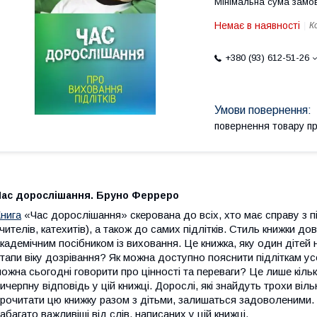
Мінімальна сума замов
Немає в наявності
К
+380 (93) 612-51-26
повернення товару п
Час дорослішання. Бруно Ферреро
нига
«Час дорослішання» скерована до всіх, хто має справу з пі
чителів, катехитів), а також до самих підлітків. Стиль книжки д
кадемічним посібником із виховання. Це книжка, яку один дітей 
тапи віку дозрівання? Як можна доступно пояснити підліткам у
ожна сьогодні говорити про цінності та переваги? Це лише кільк
ичерпну відповідь у цій книжці. Дорослі, які знайдуть трохи віль
рочитати цю книжку разом з дітьми, залишаться задоволеними. 
абагато важливіші від слів, написаних у цій книжці.