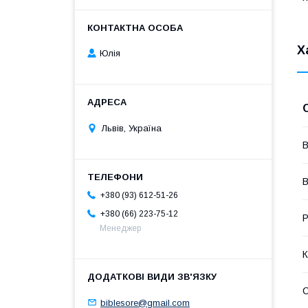
Х
Юлія
Львів, Україна
В
В
+380 (93) 612-51-26
+380 (66) 223-75-12
Р
Менеджер
К
biblesore@gmail.com