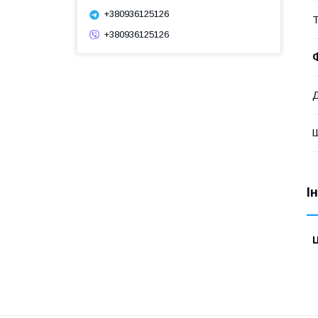
+380936125126
Т
+380936125126
І
Ц