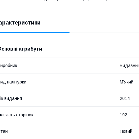
арактеристики
Основні атрибути
иробник
Видавниц
ид палітурки
М'який
ік видання
2014
ількість сторінок
192
Стан
Новий