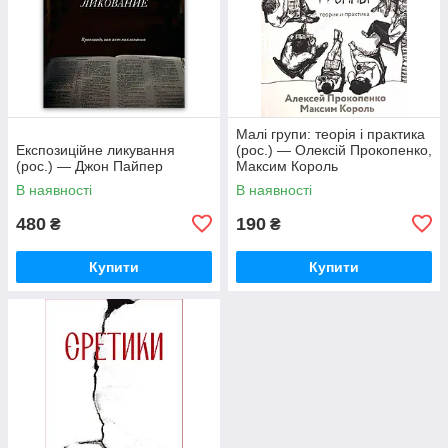
Малі групи: теорія і практика
Експозиційне ликування
(рос.) — Олексій Прокопенко,
(рос.) — Джон Пайпер
Максим Король
В наявності
В наявності
480
190
₴
₴
Купити
Купити