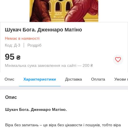
Шукач Бога. Дженнаро Матіно
Немає в наявності
Код: Д-3
Роздріб
95
₴
Мінімальна сума замовлення на сайті — 200 ₴
Опис
Характеристики
Доставка
Оплата
Умови 
Опис
Шукач Бога. Дженнаро Матіно.
Віра без запитань – це віра без цікавости і пошуків, тобто віра