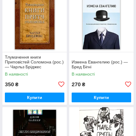
Тлумачення книги
Приповістей Соломона (рос.)
Измена Евангелию (рос.) —
— Чарльз Бріджес
Бред Бігні
В наявності
В наявності
350
270
₴
₴
Купити
Купити