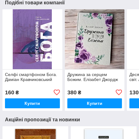
Подібні товари компанії
Селфі смартфоном Бога.
Дружина за серцем
Деся
Даміан Кравчиковський
Божим. Елізабет Джордж
світ
160
380
130
₴
₴
Купити
Купити
Акційні пропозиції та новинки