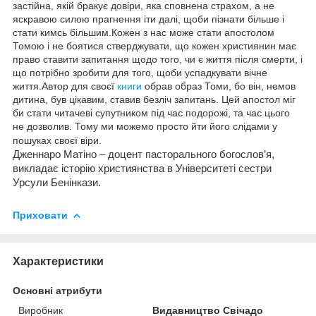
застійна, якій бракує довіри, яка сповнена страхом, а не
яскравою силою прагнення іти далі, щоби пізнати більше і
стати кимсь більшим.Кожен з нас може стати апостолом
Томою і не боятися стверджувати, що кожен християнин має
право ставити запитання щодо того, чи є життя після смерти, і
що потрібно зробити для того, щоби успадкувати вічне
життя.Автор для своєї
книги
обрав образ Томи, бо він, немов
дитина, був цікавим, ставив безліч запитань. Цей апостол міг
би стати читачеві супутником під час подорожі, та час цього
не дозволив. Тому ми можемо просто йти його слідами у
пошуках своєї віри.
Дженнаро Матіно
– доцент пасторального богослов’я,
викладає історію християнства в Університеті сестри
Урсули Бенінкази.
Приховати
Характеристики
Основні атрибути
Виробник
Видавництво Свічадо