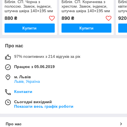
Біблія. СП. Чорна з
Біблія. СП. Коричнева з
Бібл
полосою. Замок, індекси,
хрестом. Замок, індекси,
квіт
штучна шкіра 140×195 мм
штучна шкіра 140×195 мм
штуч
- арт. 10563-2
880
890
920
₴
₴
Купити
Купити
Про нас
97% позитивних з 214 відгуків за рік
Працює з 05.06.2019
м. Львів
Львів, Україна
Контакти
Сьогодні вихідний
Показати весь графік роботи
Про нас