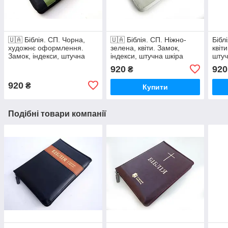
🇺🇦 Біблія. СП. Чорна,
🇺🇦 Біблія. СП. Ніжно-
Бібл
художнє оформлення.
зелена, квіти. Замок,
квіт
Замок, індекси, штучна
індекси, штучна шкіра
штуч
шкіра 145×205 мм
145×205 мм
920
920
₴
920
₴
Купити
Подібні товари компанії