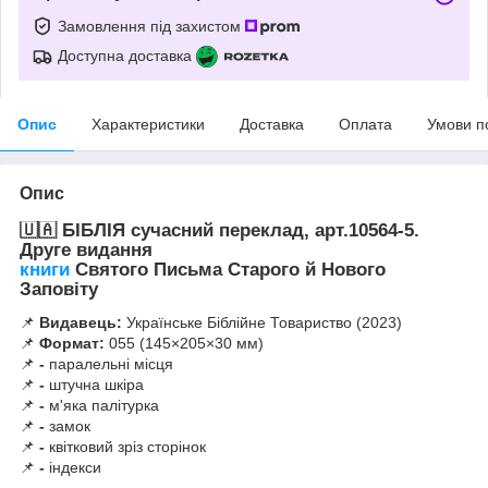
Замовлення під захистом
Доступна доставка
Опис
Характеристики
Доставка
Оплата
Умови п
Опис
🇺🇦
БІБЛІЯ сучасний переклад, арт.10564-5.
Друге видання
книги
Святого Письма Старого й Нового
Заповіту
📌
Видавець:
Українське Біблійне Товариство (2023)
📌
Формат:
055 (145×205×30 мм)
📌
-
паралельні місця
📌
-
штучна шкіра
📌
-
м'яка палітурка
📌
-
замок
📌
-
квітковий зріз сторінок
📌
-
індекси