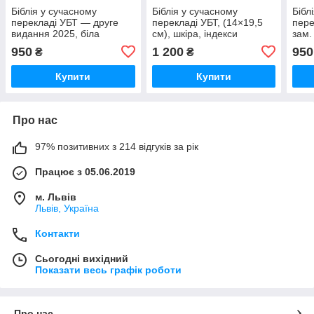
Біблія у сучасному
Біблія у сучасному
Бібл
перекладі УБТ — друге
перекладі УБТ, (14×19,5
пере
видання 2025, біла
см), шкіра, індекси
зам.
штучна шкіра, індекси
950
1 200
950
₴
₴
Купити
Купити
Про нас
97% позитивних з 214 відгуків за рік
Працює з 05.06.2019
м. Львів
Львів, Україна
Контакти
Сьогодні вихідний
Показати весь графік роботи
Про нас