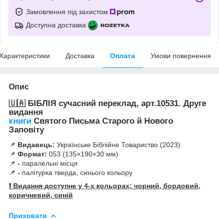
Замовлення під захистом
Доступна доставка
Характеристики
Доставка
Оплата
Умови повернення
Опис
🇺🇦
БІБЛІЯ сучасний переклад, арт.10531. Друге
видання
книги
Святого Письма Старого й Нового
Заповіту
📌
Видавець:
Українське Біблійне Товариство (2023)
📌
Формат:
053 (135×190×30 мм)
📌
-
паралельні місця
📌
-
палітурка тверда, синього кольору
❗ Видання доступне у 4-х кольорах: чорний, бордовий,
коричневий, синій
Приховати