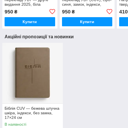
видання 2025, біла
синя, замок, індекси,
твер
штучна шкіра, індекси
срібний зріз, українською
см) 
950
950
410
₴
₴
Купити
Купити
Акційні пропозиції та новинки
Біблія CUV — бежева штучна
шкіра, індекси, без замка,
17×24 см
В наявності