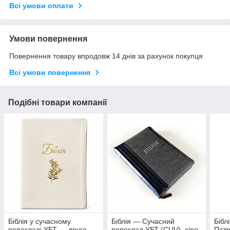
Всі умови оплати
Умови повернення
Повернення товару впродовж 14 днів за рахунок покупця
Всі умови повернення
Подібні товари компанії
Біблія у сучасному
Біблія — Сучасний
Бібл
перекладі УБТ — друге
переклад УБТ (CUV), сіро-
Патр