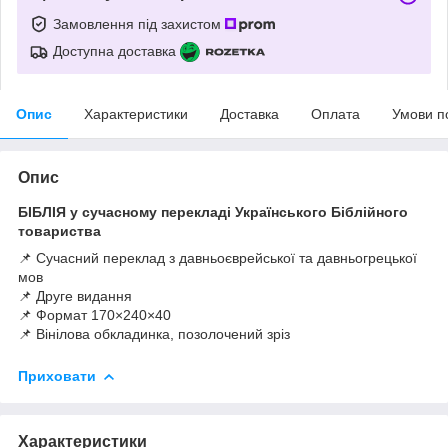
Замовлення під захистом
Доступна доставка
Опис
Характеристики
Доставка
Оплата
Умови п
Опис
БІБЛІЯ у сучасному перекладі Українського Біблійного
товариства
📌 Сучасний переклад з давньоєврейської та давньогрецької
мов
📌 Друге видання
📌 Формат 170×240×40
📌 Вінілова обкладинка, позолочений зріз
Приховати
Характеристики