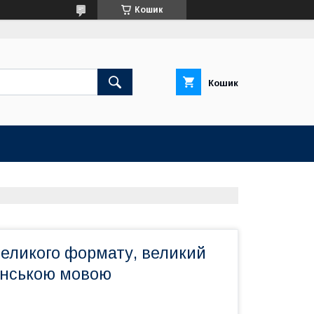
Кошик
Кошик
великого формату, великий
їнською мовою