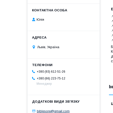

Юлія





Б
Львів, Україна
К
д
с
+380 (93) 612-51-26
+380 (66) 223-75-12
Менеджер
І
Ц
biblesore@gmail.com