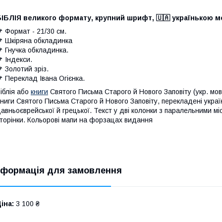
БІБЛІЯ великого формату, крупний шрифт, 🇺🇦 українькою 
 Формат - 21/30 см.
 Шкіряна обкладинка
 Гнучка обкладинка.
 Індекси.
 Золотий зріз.
 Переклад Івана Огієнка.
іблія або
книги
Святого Письма Старого й Нового Заповіту (укр. мов
ниги Святого Письма Старого й Нового Заповіту, перекладені украї
авньоєврейської й грецької. Текст у дві колонки з паралельними м
торінки. Кольорові мапи на форзацах видання
нформація для замовлення
іна:
3 100 ₴