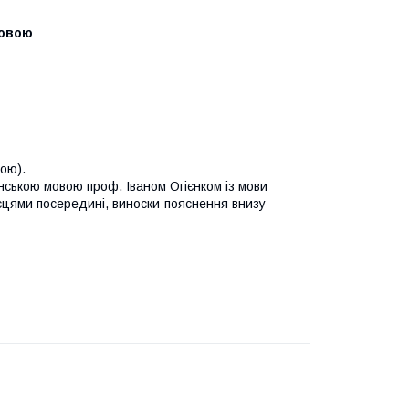
мовою
ою).
нською мовою проф. Іваном Огієнком із мови
ісцями посередині, виноски-пояснення внизу