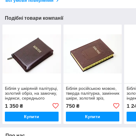
Всі умови повернення
Подібні товари компанії
Біблія у шкіряній палітурці,
Біблія російською мовою,
Бібл
золотий обріз, на замочку,
тверда палітурка, замінник
золо
індекси, середнього
шкіри, золотий зріз,
інде
формату 140×195мм
пошукові індекси (17×24
1 350
750
1 2
₴
₴
см)
Купити
Купити
Про нас