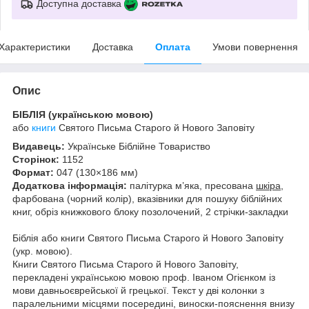
Доступна доставка
Характеристики
Доставка
Оплата
Умови повернення
Опис
БІБЛІЯ (українською мовою)
або
книги
Святого Письма Старого й Нового Заповіту
Видавець:
Українське Біблійне Товариство
Сторінок:
1152
Формат:
047 (130×186 мм)
Додаткова інформація:
палітурка м’яка, пресована
шкіра,
фарбована (чорний колір), вказівники для пошуку біблійних
книг, обріз книжкового блоку позолочений, 2 стрічки-закладки
Біблія або книги Святого Письма Старого й Нового Заповіту
(укр. мовою).
Книги Святого Письма Старого й Нового Заповіту,
перекладені українською мовою проф. Іваном Огієнком із
мови давньоєврейської й грецької. Текст у дві колонки з
паралельними місцями посередині, виноски-пояснення внизу