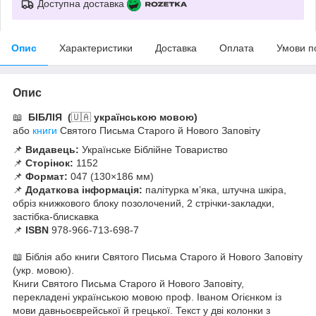
Доступна доставка
Опис
Характеристики
Доставка
Оплата
Умови п
Опис
📖
БІБЛІЯ (
🇺🇦
українською мовою)
або
книги
Святого Письма Старого й Нового Заповіту
📌
Видавець:
Українське Біблійне Товариство
📌
Сторінок:
1152
📌
Формат:
047 (130×186 мм)
📌
Додаткова інформація:
палітурка м’яка, штучна шкіра,
обріз книжкового блоку позолочений, 2 стрічки-закладки,
застібка-блискавка
📌
ISBN
978-966-713-698-7
📖 Біблія або книги Святого Письма Старого й Нового Заповіту
(укр. мовою).
Книги Святого Письма Старого й Нового Заповіту,
перекладені українською мовою проф. Іваном Огієнком із
мови давньоєврейської й грецької. Текст у дві колонки з