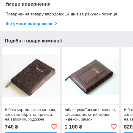
Умови повернення
Повернення товару впродовж 14 днів за рахунок покупця
Всі умови повернення
Подібні товари компанії
Біблія українською мовою,
Біблія українською мовою,
Бібл
золотий обріз та індекси,
шкірзам, золотий обріз,
золо
на замочку, художнє
індекси, замок
на з
тиснення
740
1 100
820
₴
₴