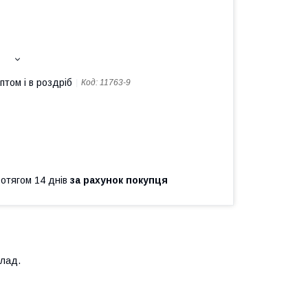
птом і в роздріб
Код:
11763-9
ротягом 14 днів
за рахунок покупця
клад.