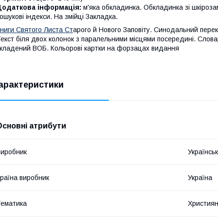
Додаткова інформація:
м'яка обкладинка. Обкладинка зі шкірозам
ошукові індекси. На змійці Закладка.
ниги Святого Листа Ст
арого й Нового Заповіту. Синодальний пере
екст біля двох колонок з паралельними місцями посередині. Словар
кладений ВОБ. Кольорові картки на форзацах видання
арактеристики
Основні атрибути
иробник
Українсь
раїна виробник
Україна
ематика
Християн