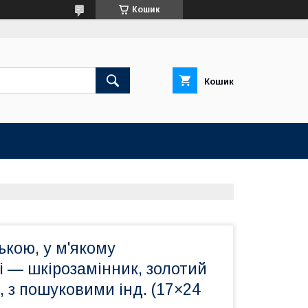
Кошик
Кошик
ською, у м'якому
 — шкірозамінник, золотий
і, з пошуковими інд. (17×24