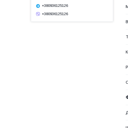
+380936125126
М
+380936125126
В
Т
К
Р