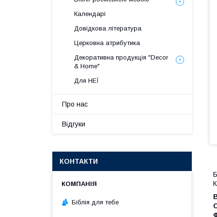
Календарі
Довідкова література
Церковна атрибутика
Декоративна продукція "Decor
& Home"
Для НЕЇ
Про нас
Відгуки
КОНТАКТИ
Б
К
Біблія для тебе
С