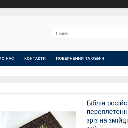
РО НАС
КОНТАКТИ
ПОВЕРНЕННЯ ТА ОБМІН
Біблія росій
переплетенні
зріз на змійц