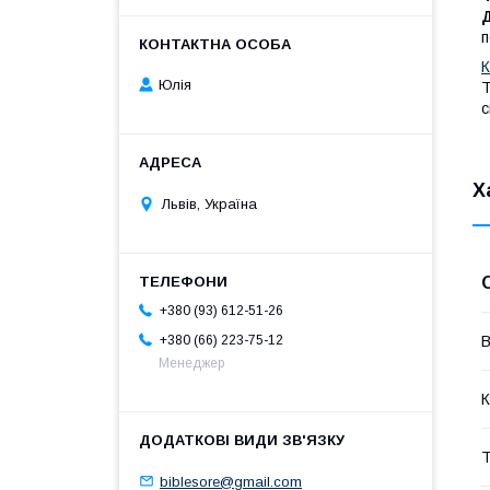
п
К
Юлія
Т
с
Х
Львів, Україна
+380 (93) 612-51-26
+380 (66) 223-75-12
В
Менеджер
К
Т
biblesore@gmail.com