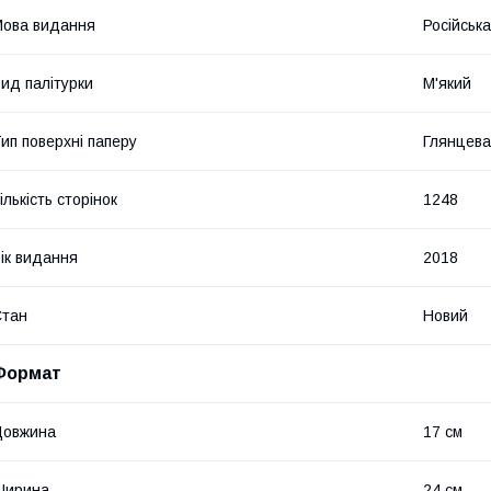
ова видання
Російська
ид палітурки
М'який
ип поверхні паперу
Глянцева
ількість сторінок
1248
ік видання
2018
Стан
Новий
Формат
Довжина
17 см
Ширина
24 см