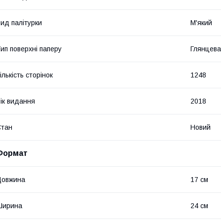
ид палітурки
М'який
ип поверхні паперу
Глянцева
ількість сторінок
1248
ік видання
2018
Стан
Новий
Формат
Довжина
17 см
Ширина
24 см