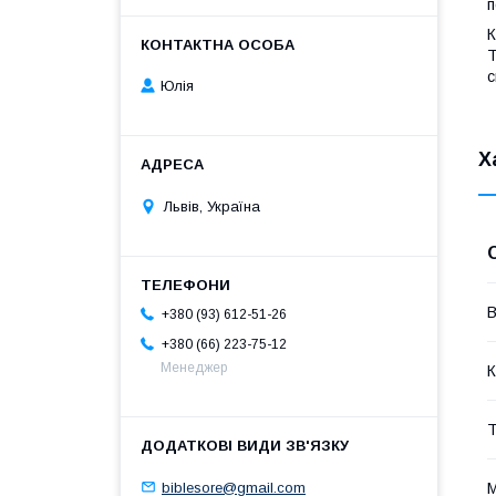
п
К
Т
с
Юлія
Х
Львів, Україна
В
+380 (93) 612-51-26
+380 (66) 223-75-12
Менеджер
К
Т
biblesore@gmail.com
М