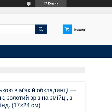
Кошик
Кошик
ською в м'якій обкладинці —
, золотий зріз на змійці, з
нд. (17×24 см)