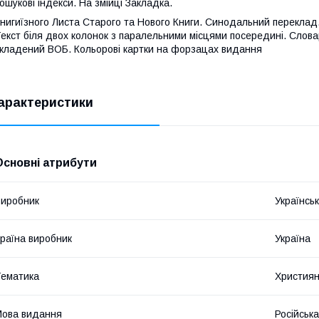
ошукові індекси. На змійці Закладка.
нигиїзного Листа Старого та Нового Книги. Синодальний переклад
екст біля двох колонок з паралельними місцями посередині. Словар
кладений ВОБ. Кольорові картки на форзацах видання
арактеристики
Основні атрибути
иробник
Українсь
раїна виробник
Україна
ематика
Християн
ова видання
Російська