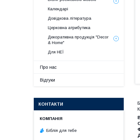
Календарі
Довідкова література
Церковна атрибутика
Декоративна продукція "Decor
& Home"
Для НЕЇ
Про нас
Відгуки
Б
КОНТАКТИ
К
С
Біблія для тебе