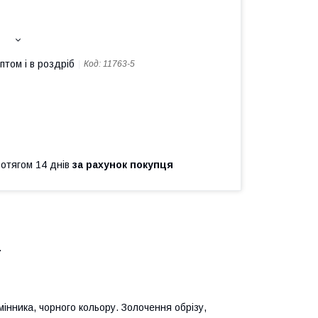
птом і в роздріб
Код:
11763-5
ротягом 14 днів
за рахунок покупця
.
інника, чорного кольору. Золочення обрізу,