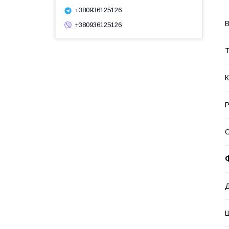
+380936125126
В
+380936125126
Т
К
Р