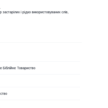
.
 застарілих і рідко використовуваних слів,
ке Біблійне Товариство
ство