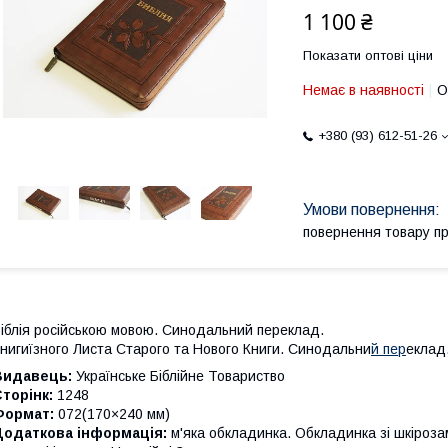
1 100 ₴
Показати оптові ціни
Немає в наявності
О
+380 (93) 612-51-26
повернення товару п
іблія російською мовою. Синодальний переклад.
нигиїзного Листа Старого та Нового Книги. Синодальни
й пер
еклад
Видавець:
Українське Біблійне Товариство
торінк:
1248
Формат:
072(170×240 мм)
Додаткова інформація:
м'яка обкладинка. Обкладинка зі шкірозам