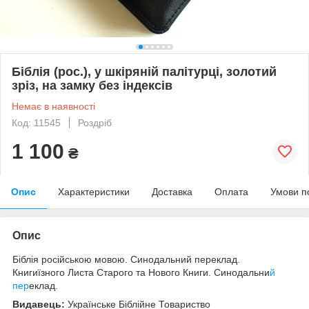
Біблія (рос.), у шкіряній палітурці, золотий
зріз, на замку без індексів
Немає в наявності
Код: 11545
Роздріб
1 100
₴
Опис
Характеристики
Доставка
Оплата
Умови п
Опис
Біблія російською мовою. Синодальний переклад.
Книгиїзного Листа Старого та Нового Книги. Синодальни
й
пер
еклад.
Видавець:
Українське Біблійне Товариство