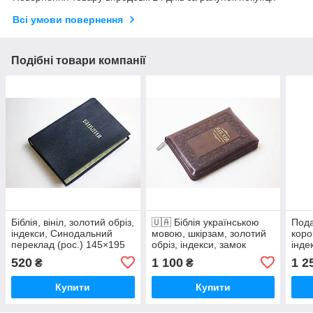
Всі умови повернення
Подібні товари компанії
Біблія, вініл, золотий обріз,
🇺🇦 Біблія українською
Пода
індекси, Синодальний
мовою, шкірзам, золотий
коро
переклад (рос.) 145×195
обріз, індекси, замок
інде
мм
520
1 100
1 2
₴
₴
Купити
Купити