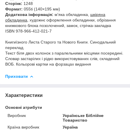
Сторінк:
1248
Формат:
055ti (140×195 мм)
Додаткова інформація:
м'яка обкладинка,
шкіряна
обкладинка
, художнє оформлення обкладинки, обрізання
книжкового блока позолочений, замок, стрічка-закладка
ISBN 978-966-412-021-7
Книгиїзного Листа Старого та Нового Книги. Синодальний
переклад.
Текст біля двох колонок з паралельними місцями посередині.
Словар застарілих і рідко використовуваних слів, складений
ВОБ. Кольорові картки на форзацах видання
Приховати
Характеристики
Основні атрибути
Виробник
Українське Біблійне
Товариство
Країна виробник
Україна