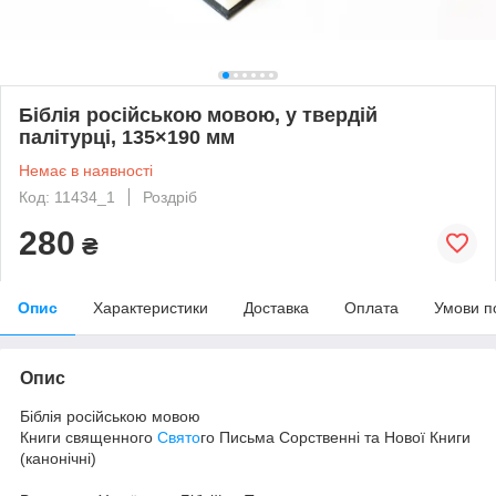
Біблія російською мовою, у твердій
палітурці, 135×190 мм
Немає в наявності
Код: 11434_1
Роздріб
280
₴
Опис
Характеристики
Доставка
Оплата
Умови п
Опис
Біблія російською мовою
Книги священного
Свято
го Письма Сорственні та Нової Книги
(канонічні)