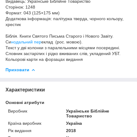
Видавець:
Українське Біблійне Товариство
Сторінок:
1248
Формат:
043 (125×175 мм)
Додаткова інформація:
палітурка тверда, чорного кольору,
хрестик
Біблія. Книги Святого Письма Старого і Нового Завіту.
Си
нодальний пер
еклад (
рос. мовою
).
Текст у дві колонки з паралельними місцями посередині.
Словник застарілих і рідко вживаних слів, укладений УБТ.
Кольорові карти на форзацах видання
Приховати
Характеристики
Основні атрибути
Виробник
Українське Біблійне
Товариство
Країна виробник
Україна
Рік видання
2018