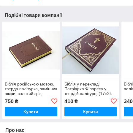
Подібні товари компанії
Біблія російською мовою,
Біблія у перекладі
Бібл
тверда палітурка, замінник
Патріарха Філарета у
палі
шкіри, золотий зріз,
твердій палітурці (17×24
пошукові індекси (17×24
см) 🇺🇦
750
410
340
₴
₴
см)
Купити
Купити
Про нас